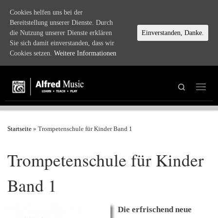
Cookies helfen uns bei der
Zum Inhalt springen
Bereitstellung unserer Dienste. Durch
die Nutzung unserer Dienste erklären
Einverstanden, Danke.
Sie sich damit einverstanden, dass wir
Cookies setzen.
Weitere Informationen
Search
Menü
Startseite
»
Trompetenschule für Kinder Band 1
Trompetenschule für Kinder
Band 1
Die erfrischend neue