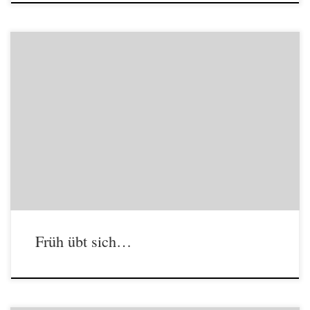
Ich werde immer wieder gefragt, von welchem Alter an ein Kind
Trompete lernen darf. Meistens antworte ich erst mal mit der
Gegenfrage: Ab wann darf ein Kind singen? Ich selber durfte/musste
schon ab dem 2. Lebensjahr den verschiedenen Blasinstrumenten
meiner größeren Brüder Töne entlocken. Damit konnten die
Geschwister wieder ihren […]
Früh übt sich…