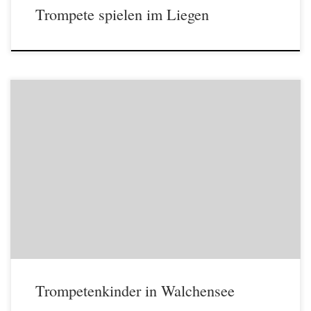
Trompete spielen im Liegen
An der Walchenseeer Dorfschule gibt es jetzt außer den schon
kampferprobten Bläsern aus der 3. und 4. Klasse eine nagelneue
Anfängergruppe, Die Neuen. Nach den Herbstferien haben wir uns
heute (wie immer Freitag nach der großen Pause) zum zweiten Mal
getroffen. Vier Erstklässler und ein Zweitklässler. Es ist für alle […]
Trompetenkinder in Walchensee