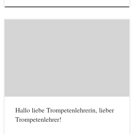
Hallo liebe Trompetenlehrerin, lieber Trompetenlehrer! Band 2 der
„Trompetenschule für Kinder“ von Bernhard Schumacher ist vor gut
einem Jahr erschienen; ich hoffe, vor Weihnachten 2014 kommt „Das
Spielbuch“ heraus. Das ist der freudige Anlass, dass ich Ihnen schreibe,
denn ohne ein Mindestmaß an Information (Werbung) bleibt das
schöne Buch am […]
Hallo liebe Trompetenlehrerin, lieber
Trompetenlehrer!