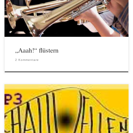
vergleichsweise höheren Ton auch mit dem Instrument zu spielen. Es
ist fast immer eine Blockade im Kehlkopf an der Glottis (Stimmritze),
die […]
„Aaah!“ flüstern
2 Kommentare
Im Dezember 2014 sind im Servus Studio Urfeld 11 neue
Musikstücke entstanden, aufgezeichnet und veröffentlicht worden. Als
CD für meine Schülerinnen und Schüler, als MP3-Dateien mit
Kommentaren und Bildern auf der Homepage: Viel Vergnügen beim