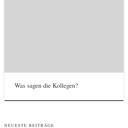
Mathias Engl Rezension zu Band 1 in Üben & Musizieren 02/2012
Ganz auf die Gedanken- und Erfahrungswelt der Kleinen
zugeschnitten ist die Schule von Bernhard Schumacher. Dies stellt
einen fundamentalen Unterschied zur Schule von Raubach/Kovacs
dar: War dort noch die Rede von modernen bläserpädagogischen
Trainingsmethoden, so wurde stillschweigend von […]
Was sagen die Kollegen?
NEUESTE BEITRÄGE