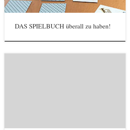
DAS SPIELBUCH überall zu haben!
Der abgeschlossene Zahnwechsel scheint zwar ein triftiger Grund für
einen späteren Beginn erst ab 12 Jahren zu sein, hat sich aber in der
Praxis mit sehr jungen Anfängern als ganz unwichtig erwiesen. Ein
Zahn ist ausgefallen, macht nichts, das gehört dazu. Da wir wegen der
tiefen Lage sowieso nur minimalen […]