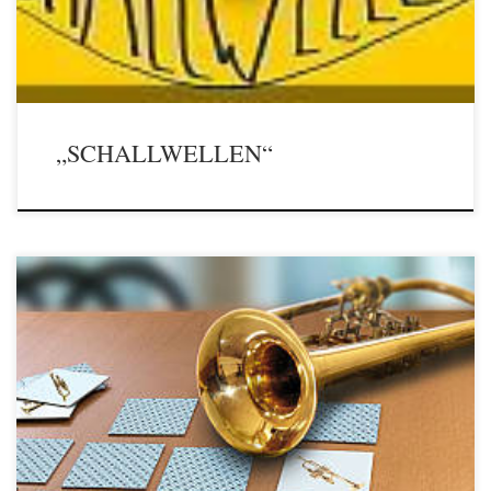
Hören und Schauen! B. Sch.
„SCHALLWELLEN“
DAS SPIELBUCH für Trompete, Flügelhorn, Kornett 111 leicht
spielbare Lieder und Vortragsstücke für jede Gelegenheit! in
Musikgeschäften und im Onlinehandel überall zu haben. Sehr zu
empfehlen als Ergänzung der beiden Bände der „Trompetenschule für
Kinder“. DAS SPIELBUCH für Trompete – Flügelhorn – Kornett
ergänzt die Trompetenschule für Kinder von Alfred […]