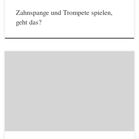
Zahnspange und Trompete spielen,
geht das?
Einer meiner begabtesten Schüler, der in der 1. Klasse begonnen hat,
Trompete zu lernen und heute in verschiedenen Ensembles am
Gymnasium und in freien Musikergruppen führend mitwirkt, hat erst
spät die „richtige“ Körperhaltung beim Musizieren entdeckt. In
Absprache mit seinen Eltern (selber Musiker) habe ich ihn fast nicht
korrigiert, was […]