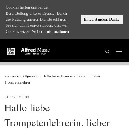
Cookies helfen uns bei der
Zum Inhalt springen
Bereitstellung unserer Dienste. Durch
die Nutzung unserer Dienste erklären
Einverstanden, Danke.
Sie sich damit einverstanden, dass wir
Cookies setzen.
Weitere Informationen
Search
Menü
Startseite
»
Allgemein
»
Hallo liebe Trompetenlehrerin, lieber
Trompetenlehrer!
ALLGEMEIN
Hallo liebe
Trompetenlehrerin, lieber